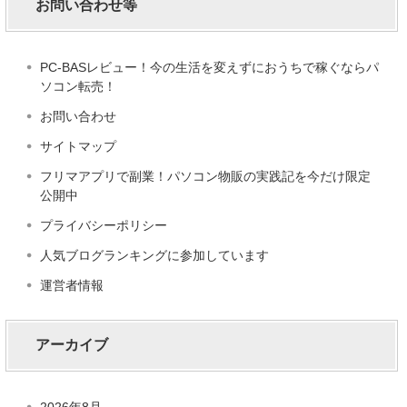
お問い合わせ等
PC-BASレビュー！今の生活を変えずにおうちで稼ぐならパ
ソコン転売！
お問い合わせ
サイトマップ
フリマアプリで副業！パソコン物販の実践記を今だけ限定
公開中
プライバシーポリシー
人気ブログランキングに参加しています
運営者情報
アーカイブ
2026年8月