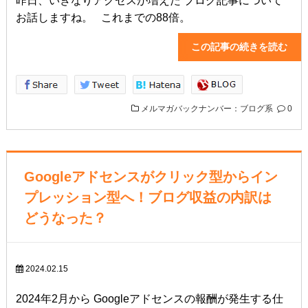
昨日、いきなりアクセスが増えた ブログ記事について
お話しますね。 これまでの88倍。
この記事の続きを読
メルマガバックナンバー：ブログ系
0
Googleアドセンスがクリック型からイン
プレッション型へ！ブログ収益の内訳は
どうなった？
2024.02.15
2024年2月から Googleアドセンスの報酬が発生する仕