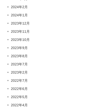
2024年2月
2024年1月
2023年12月
2023年11月
2023年10月
2023年9月
2023年8月
2023年7月
2023年2月
2022年7月
2022年6月
2022年5月
2022年4月