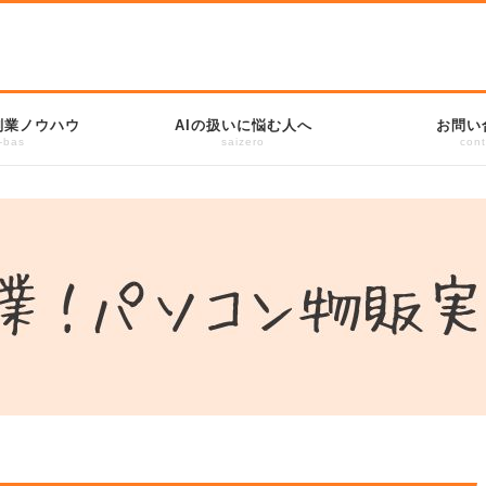
副業ノウハウ
AIの扱いに悩む人へ
お問い
-bas
saizero
cont