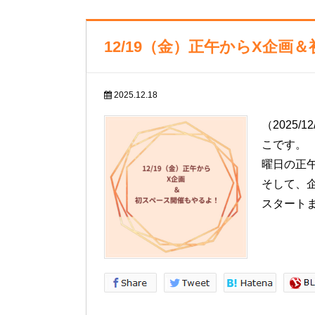
12/19（金）正午からX企
2025.12.18
（2025
こです。 
曜日の正
そして、
スタート