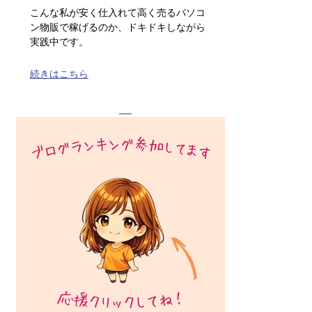
こんな私が安く仕入れて高く売るパソコ
ン物販で稼げるのか、ドキドキしながら
実践中です。
続きはこちら