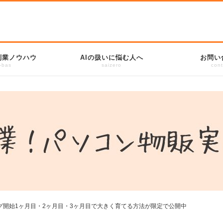
副業ノウハウ
AIの扱いに悩む人へ
お問い
-bas
saizero
cont
グ開始1ヶ月目・2ヶ月目・3ヶ月目で大きく育てる方法が限定で公開中