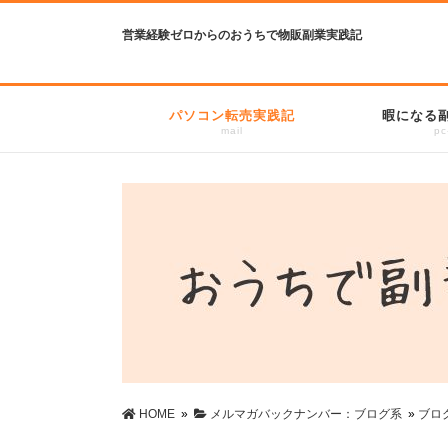
営業経験ゼロからのおうちで物販副業実践記
パソコン転売実践記
暇になる
mail
pc
HOME
»
メルマガバックナンバー：ブログ系
»
ブロ