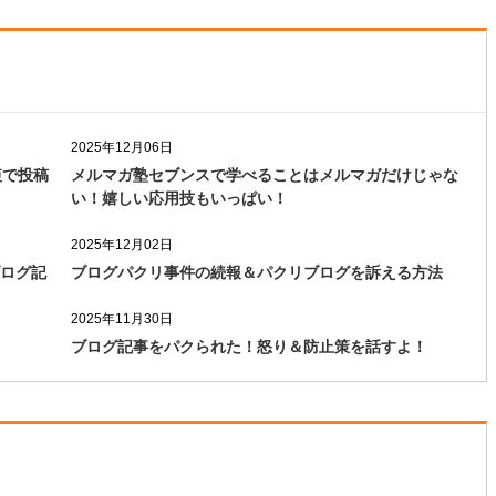
2025年12月06日
短で投稿
メルマガ塾セブンスで学べることはメルマガだけじゃな
い！嬉しい応用技もいっぱい！
2025年12月02日
ブログ記
ブログパクリ事件の続報＆パクリブログを訴える方法
2025年11月30日
ブログ記事をパクられた！怒り＆防止策を話すよ！