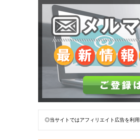
◎当サイトではアフィリエイト広告を利用