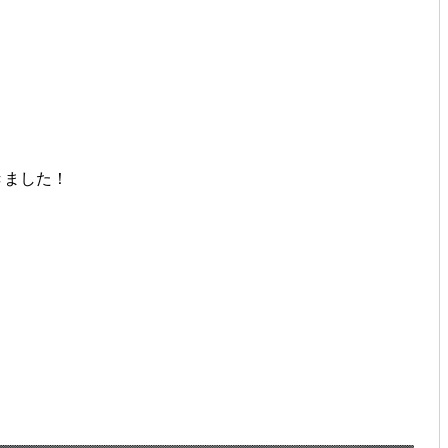
きました！