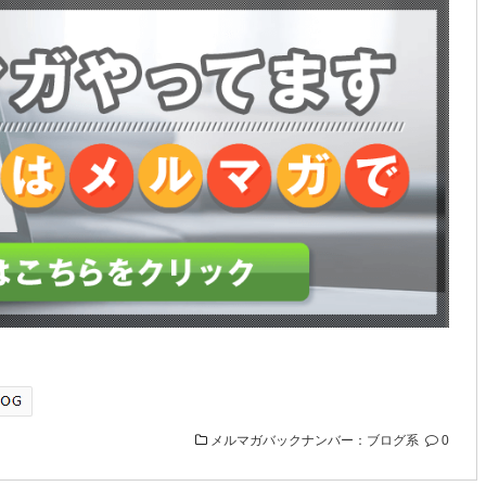
メルマガバックナンバー：ブログ系
0