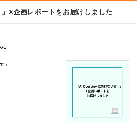
ないぞ！」X企画レポートをお届けしました
です）