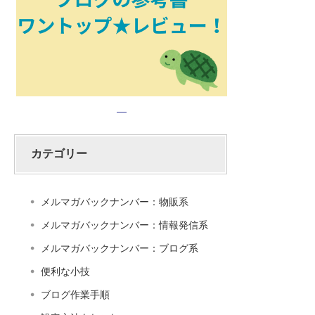
カテゴリー
メルマガバックナンバー：物販系
メルマガバックナンバー：情報発信系
メルマガバックナンバー：ブログ系
便利な小技
ブログ作業手順