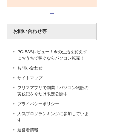
お問い合わせ等
PC-BASレビュー！今の生活を変えず
におうちで稼ぐならパソコン転売！
お問い合わせ
サイトマップ
フリマアプリで副業！パソコン物販の
実践記を今だけ限定公開中
プライバシーポリシー
人気ブログランキングに参加していま
す
運営者情報