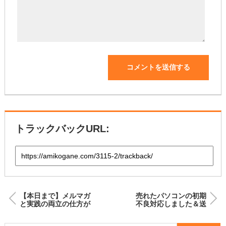
トラックバックURL:
【本日まで】メルマガ
売れたパソコンの初期
と実践の両立の仕方が
不良対応しました＆送
気になる方は、座談会
料はコード決済・カー
の39:00〜見て！！
ド可＆久々の1台で利