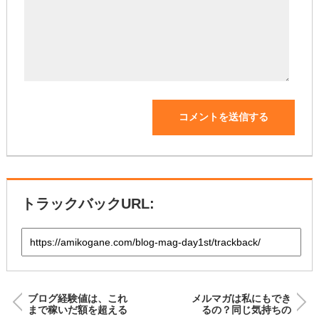
トラックバックURL:
ブログ経験値は、これ
メルマガは私にもでき
まで稼いだ額を超える
るの？同じ気持ちの