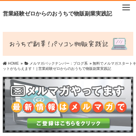
営業経験ゼロからのおうちで物販副業実践記
HOME
»
メルマガバックナンバー：ブログ系
»
無料でメルマガスタート
ットがもらえます！ | 営業経験ゼロからのおうちで物販副業実践記