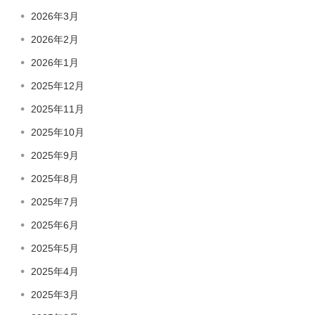
2026年3月
2026年2月
2026年1月
2025年12月
2025年11月
2025年10月
2025年9月
2025年8月
2025年7月
2025年6月
2025年5月
2025年4月
2025年3月