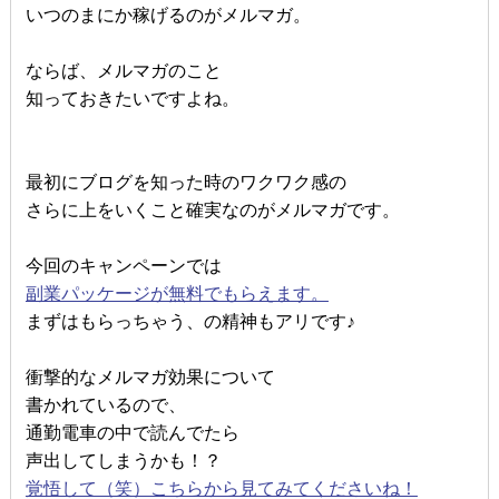
いつのまにか稼げるのがメルマガ。
ならば、メルマガのこと
知っておきたいですよね。
最初にブログを知った時のワクワク感の
さらに上をいくこと確実なのがメルマガです。
今回のキャンペーンでは
副業パッケージが無料でもらえます。
まずはもらっちゃう、の精神もアリです♪
衝撃的なメルマガ効果について
書かれているので、
通勤電車の中で読んでたら
声出してしまうかも！？
覚悟して（笑）こちらから見てみてくださいね！