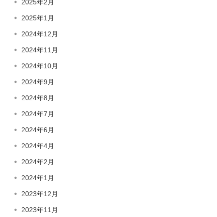
2025年2月
2025年1月
2024年12月
2024年11月
2024年10月
2024年9月
2024年8月
2024年7月
2024年6月
2024年4月
2024年2月
2024年1月
2023年12月
2023年11月