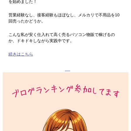
を始めました！
営業経験なし、接客経験もほぼなし、メルカリで不用品を10
回売ったかどうか。
こんな私が安く仕入れて高く売るパソコン物販で稼げるの
か、ドキドキしながら実践中です。
続きはこちら