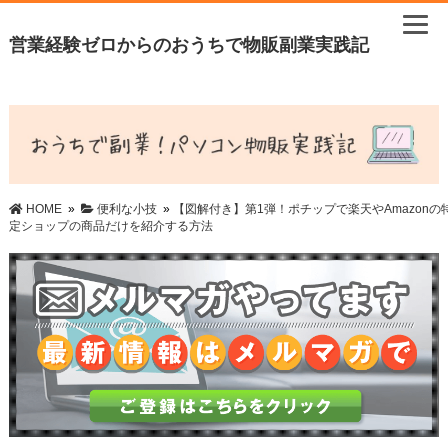
営業経験ゼロからのおうちで物販副業実践記
HOME
»
便利な小技
»
【図解付き】第1弾！ポチップで楽天やAmazonの
定ショップの商品だけを紹介する方法