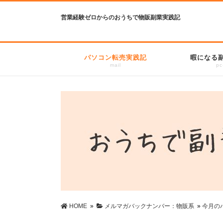
営業経験ゼロからのおうちで物販副業実践記
パソコン転売実践記
暇になる
mail
pc
HOME
»
メルマガバックナンバー：物販系
»
今月の