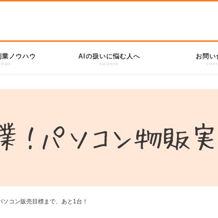
副業ノウハウ
AIの扱いに悩む人へ
お問い
-bas
saizero
cont
パソコン販売目標まで、あと1台！