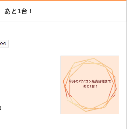
、あと1台！
)